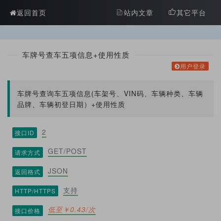
?>
返回首页
站内文章
其它平台
车牌号查车五项信息+使用性质
用户登录
车牌号查询车五项信息(车架号、VIN码、车辆种类、车辆
品牌、车辆初登日期）+使用性质
2
接口ID
GET/POST
请求方式
JSON
返回格式
支持
HTTP/HTTPS
低至￥0.43/次
接口价格