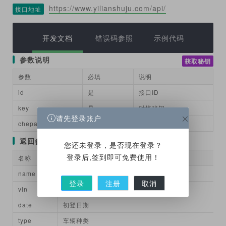
https://www.yilianshuju.com/api/
接口地址
开发文档
错误码参照
示例代码
参数说明
获取秘钥
参数
必填
说明
id
是
接口ID
key
是
对接秘钥
请先登录账户
chepai
是
车牌号
返回参数
您还未登录，是否现在登录？
登录后,签到即可免费使用！
名称
说明
name
品牌名称
登录
注册
取消
vin
vin车架号
date
初登日期
type
车辆种类