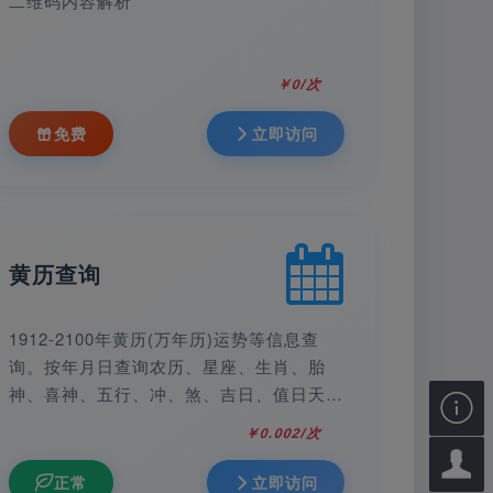
二维码内容解析
￥0/次
免费
立即访问
黄历查询
1912-2100年黄历(万年历)运势等信息查
询。按年月日查询农历、星座、生肖、胎
神、喜神、五行、冲、煞、吉日、值日天

神、凶神、吉神宜趋、财神、喜神、福神、
￥0.002/次
岁次、宜、忌、星期，吉时与吉神凶煞等黄

历信息。
正常
立即访问