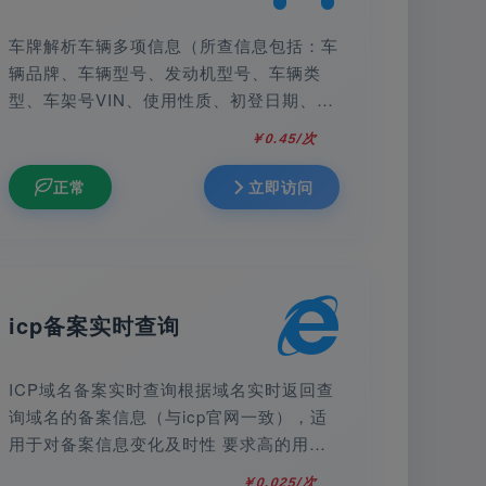
车牌解析车辆多项信息（所查信息包括：车
辆品牌、车辆型号、发动机型号、车辆类
型、车架号VIN、使用性质、初登日期、汽
车排量、汽车马力、功率、轴数、轴距等基
￥0.45/次
础信息） 提示、新上牌没超过半年、车牌
发生过户但交强险没过户，或者过户信息未
正常
立即访问
更新，这种情况的是过户前的信息（比如去
年12月的车今年9月份过户，但交强险未过
户，需要等到今年的12月重新购买交强险
采集到数据进行更新。）介意者请不要查
询，查询成功后概不退款。
icp备案实时查询
ICP域名备案实时查询根据域名实时返回查
询域名的备案信息（与icp官网一致），适
用于对备案信息变化及时性 要求高的用
户，如备案监控等。
￥0.025/次