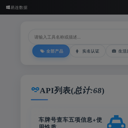
易连数据
全部产品
实名认证
生活
API列表(
总计:68
)
车牌号查车五项信息+使
用性质