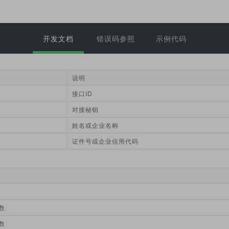
开发文档
错误码参照
示例代码
说明
接口ID
对接秘钥
姓名或企业名称
证件号或企业信用代码
数
数