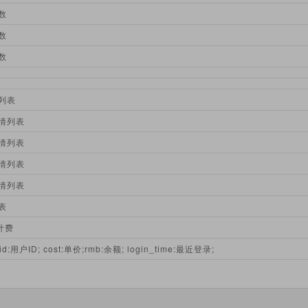
数
数
数
列表
情列表
情列表
情列表
情列表
表
 计费
d:用户ID; cost:单价;rmb:余额; login_time:最近登录;