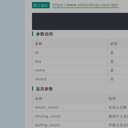
https://www.yilianshuju.com/api/
接口地址
参数说明
参数
必填
id
是
key
是
name
是
idcard
否
返回参数
名称
说明
shixin_count
失信人总数
zhixing_count
被执行人总
kaiting_count
开庭公告总