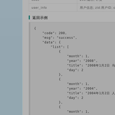
user_info
用户信息; zid:用户ID; c
返回示例
{

    "code": 200,

    "msg": "success",

    "data": {

        "list": [

            {

                "month": 1,

                "year": "2008",

                "title": "2008年
                "day": 2

            },

            {

                "month": 1,

                "year": "2004",

                "title": "2004年1月
                "day": 2

            },

            {

                "month": 1,
