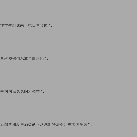
2日 平津学生组成南下抗日宣传团",

2日 日军占领锦州东北全部沦陷",

日 《中国国民党党纲》公布",

1月2日 禁止酿造和发售酒类的《沃尔斯特法令》在美国生效",
