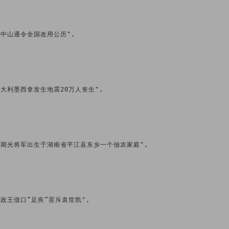
日 孙中山通令全国改用公历",

2日 意大利墨西拿发生地震20万人丧生",

1月2日 钟期光将军出生于湖南省平江县东乡一个佃农家庭",

日 摄政王借口“足疾”罢斥袁世凯",
