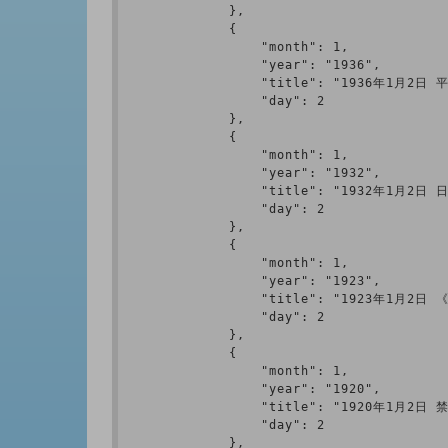
            },

            {

                "month": 1,

                "year": "1936",

                "title": "1936年1月
                "day": 2

            },

            {

                "month": 1,

                "year": "1932",

                "title": "1932年1月
                "day": 2

            },

            {

                "month": 1,

                "year": "1923",

                "title": "1923年1月2
                "day": 2

            },

            {

                "month": 1,

                "year": "1920",

                "title": "1920年
                "day": 2

            },
