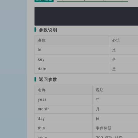
参数说明
参数
必填
id
是
key
是
date
是
返回参数
名称
说明
year
年
month
月
day
日
title
事件标题
code
200:成功; 计费