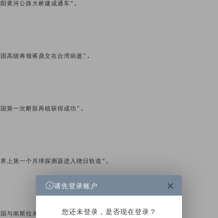
2日 洛阳黄河公路大桥建成通车",

2日 民国高级将领蒋鼎文在台湾病逝",

2日 我国第一次断肢再植获得成功",

月2日 世界上第一个月球探测器进入绕日轨道",

请先登录账户
您还未登录，是否现在登录？
月2日 我国与南斯拉夫(塞尔维亚)建立外交关系",
