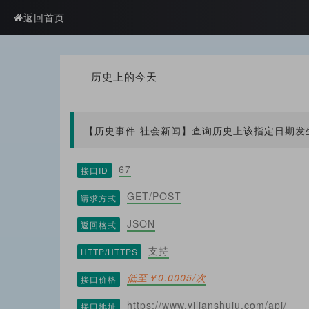
?>
返回首页
历史上的今天
【历史事件-社会新闻】查询历史上该指定日期
67
接口ID
GET/POST
请求方式
JSON
返回格式
支持
HTTP/HTTPS
低至￥0.0005/次
接口价格
https://www.yilianshuju.com/api/
接口地址