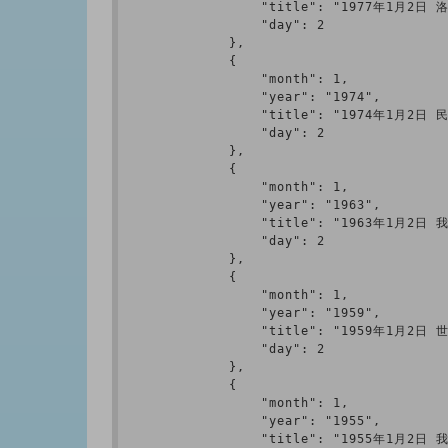
                "title": "1977年1月
                "day": 2

            },

            {

                "month": 1,

                "year": "1974",

                "title": "1974年1月
                "day": 2

            },

            {

                "month": 1,

                "year": "1963",

                "title": "1963年1月
                "day": 2

            },

            {

                "month": 1,

                "year": "1959",

                "title": "1959年1
                "day": 2

            },

            {

                "month": 1,

                "year": "1955",

                "title": "1955年1