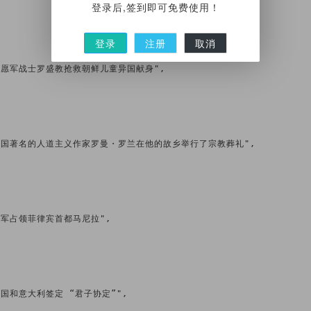
登录后,签到即可免费使用！
登录
注册
取消
月2日 志愿军战士罗盛教抢救朝鲜儿童异国献身",

年1月2日 法国著名的人道主义作家罗曼・罗兰在他的故乡举行了宗教葬礼",

2日 日军占领菲律宾首都马尼拉",

日 英国和意大利签定 “君子协定”",
