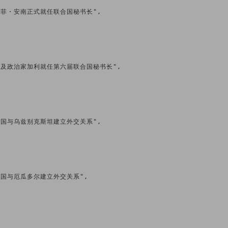
2日 科菲・安南正式就任联合国秘书长",

月2日 埃及政治家加利就任第六届联合国秘书长",

2日 我国与乌兹别克斯坦建立外交关系",

2日 我国与厄瓜多尔建立外交关系",
