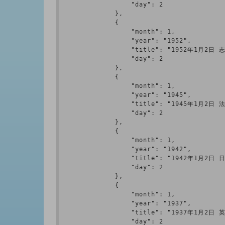
                "day": 2

            },

            {

                "month": 1,

                "year": "1952",

                "title": "1952年1
                "day": 2

            },

            {

                "month": 1,

                "year": "1945",

                "title": "1945
                "day": 2

            },

            {

                "month": 1,

                "year": "1942",

                "title": "1942年1月
                "day": 2

            },

            {

                "month": 1,

                "year": "1937",

                "title": "1937年1月2
                "day": 2
