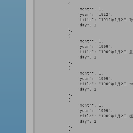
            {

                "month": 1,

                "year": "1912",

                "title": "1912年1月2
                "day": 2

            },

            {

                "month": 1,

                "year": "1909",

                "title": "1909年1月
                "day": 2

            },

            {

                "month": 1,

                "year": "1909",

                "title": "1909年
                "day": 2

            },

            {

                "month": 1,

                "year": "1909",

                "title": "1909年1月2
                "day": 2

            },

            {
