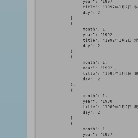
                "year": "1997",

                "title": "1997年1月
                "day": 2

            },

            {

                "month": 1,

                "year": "1992",

                "title": "1992年1
                "day": 2

            },

            {

                "month": 1,

                "year": "1992",

                "title": "1992年1月
                "day": 2

            },

            {

                "month": 1,

                "year": "1980",

                "title": "1980年1月
                "day": 2

            },

            {

                "month": 1,

                "year": "1977",
