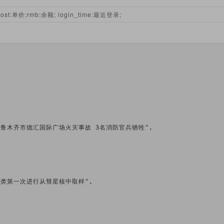
ost:单价;rmb:余额; login_time:最近登录;
1月2日 乌鲁木齐市德汇国际广场火灾事故 3名消防官兵牺牲",

2日 人类第一次进行从彗星核中取样",
